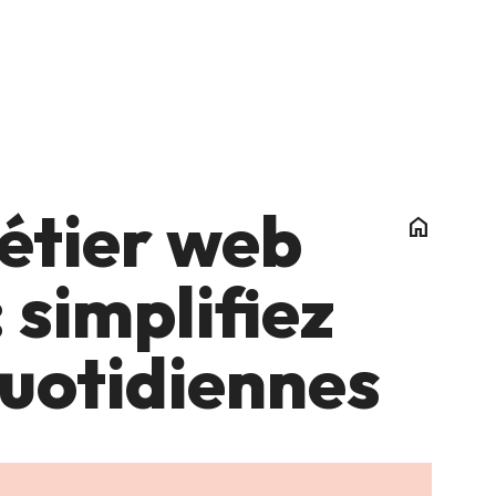
métier web
home
 simplifiez
quotidiennes