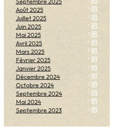
article
Septembre 2025
1
article
Août 2025
1
article
Juillet 2025
1
article
Juin 2025
1
article
Mai 2025
1
article
Avril 2025
1
article
Mars 2025
1
article
Février 2025
1
article
Janvier 2025
1
article
Décembre 2024
1
article
Octobre 2024
1
article
Septembre 2024
1
article
Mai 2024
1
article
Septembre 2023
1