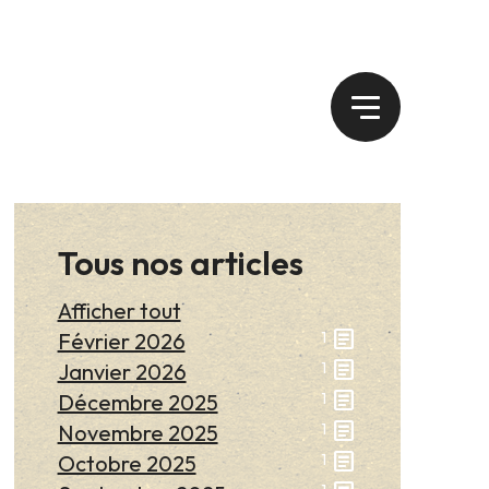
Tous nos articles
Afficher tout
article
Février 2026
1
article
Janvier 2026
1
article
Décembre 2025
1
article
Novembre 2025
1
article
Octobre 2025
1