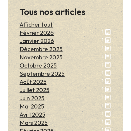
Tous nos articles
Afficher tout
article
Février 2026
1
article
Janvier 2026
1
article
Décembre 2025
1
article
Novembre 2025
1
article
Octobre 2025
1
article
Septembre 2025
1
article
Août 2025
1
article
Juillet 2025
1
article
Juin 2025
1
article
Mai 2025
1
article
Avril 2025
1
article
Mars 2025
1
article
Février 2025
1