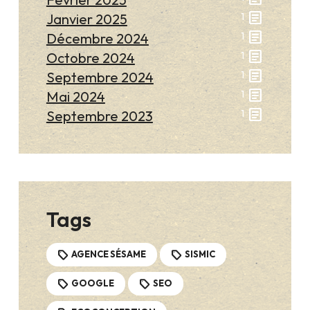
article
Janvier 2025
1
article
Décembre 2024
1
article
Octobre 2024
1
article
Septembre 2024
1
article
Mai 2024
1
article
Septembre 2023
1
Tags
AGENCE SÉSAME
SISMIC
GOOGLE
SEO