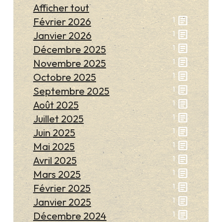
Afficher tout
article
Février 2026
1
article
Janvier 2026
1
article
Décembre 2025
1
article
Novembre 2025
1
article
Octobre 2025
1
article
Septembre 2025
1
article
Août 2025
1
article
Juillet 2025
1
article
Juin 2025
1
article
Mai 2025
1
article
Avril 2025
1
article
Mars 2025
1
article
Février 2025
1
article
Janvier 2025
1
article
Décembre 2024
1