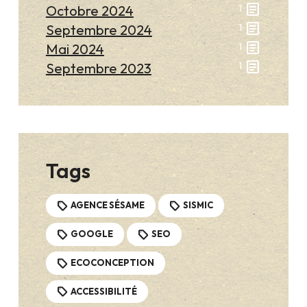
article
Octobre 2024
1
article
Septembre 2024
1
article
Mai 2024
1
article
Septembre 2023
1
Tags
AGENCE SÉSAME
SISMIC
GOOGLE
SEO
ECOCONCEPTION
ACCESSIBILITÉ