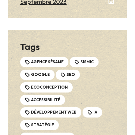
article
Septembre 2023
1
Tags
AGENCE SÉSAME
SISMIC
GOOGLE
SEO
ECOCONCEPTION
ACCESSIBILITÉ
DÉVELOPPEMENT WEB
IA
STRATÉGIE